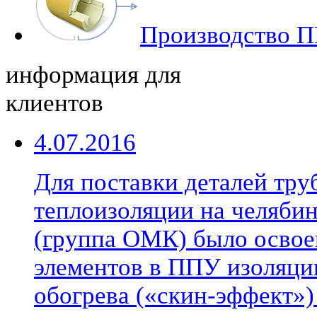
Производство П
информация для
клиентов
4.07.2016
Для поставки деталей тр
теплоизоляции на челябин
(группа ОМК) было освое
элементов в ППУ изоляци
обогрева («скин-эффект»)