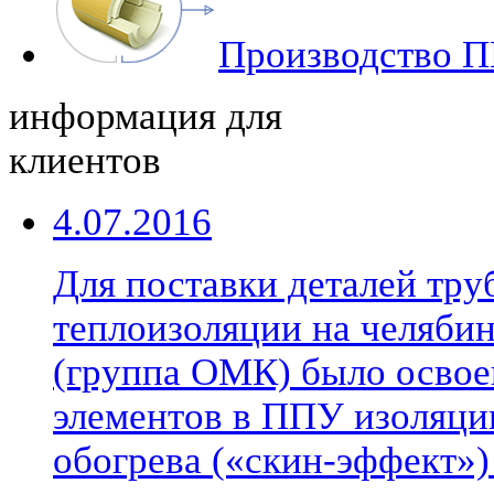
Производство П
информация для
клиентов
4.07.2016
Для поставки деталей тр
теплоизоляции на челябин
(группа ОМК) было освое
элементов в ППУ изоляци
обогрева («скин-эффект»)