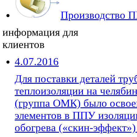
Производство П
информация для
клиентов
4.07.2016
Для поставки деталей тр
теплоизоляции на челябин
(группа ОМК) было освое
элементов в ППУ изоляци
обогрева («скин-эффект»)