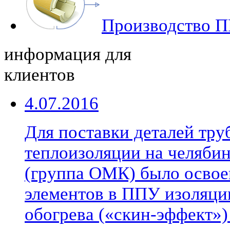
Производство П
информация для
клиентов
4.07.2016
Для поставки деталей тр
теплоизоляции на челябин
(группа ОМК) было освое
элементов в ППУ изоляци
обогрева («скин-эффект»)