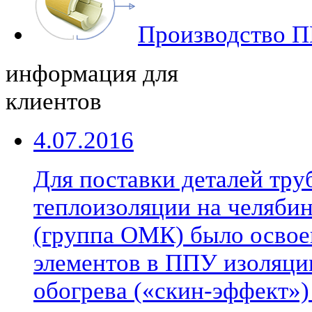
Производство П
информация для
клиентов
4.07.2016
Для поставки деталей тр
теплоизоляции на челябин
(группа ОМК) было освое
элементов в ППУ изоляци
обогрева («скин-эффект»)