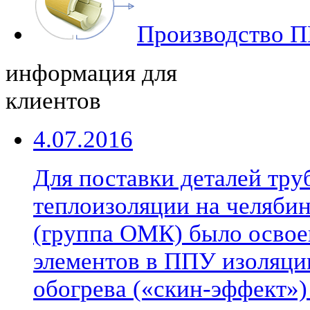
Производство П
информация для
клиентов
4.07.2016
Для поставки деталей тр
теплоизоляции на челябин
(группа ОМК) было освое
элементов в ППУ изоляци
обогрева («скин-эффект»)