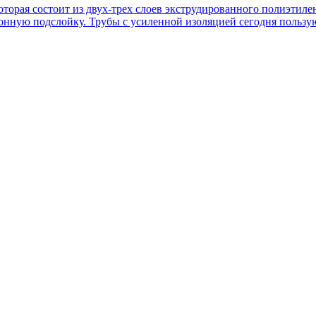
оторая состоит из двух-трех слоев экструдированного полиэтилен
онную подслойку. Трубы с усиленной изоляцией сегодня пользу