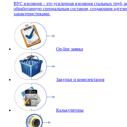
ВУС изоляция – это усиленная изоляция стальных труб, к
обработанную специальным составом, создающим адгези
характеристиками.
On-line заявка
Закупки и комплектация
Калькуляторы