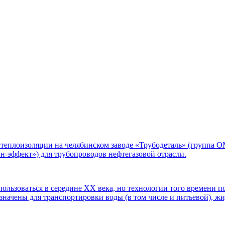
 теплоизоляции на челябинском заводе «Трубодеталь» (группа 
-эффект») для трубопроводов нефтегазовой отрасли.
ользоваться в середине ХХ века, но технологии того времени по
ачены для транспортировки воды (в том числе и питьевой), жид