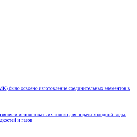
ОМК) было освоено изготовление соединительных элементов в
зволяли использовать их только для подачи холодной воды.
костей и газов.